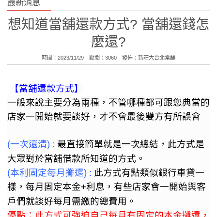
最新消息
想知道當舖還款方式? 當舖還錢怎
麼還?
時間：2023/11/29 點閱：3060 發佈：
新莊大台北當舖
【當舖還款方式】
一般來說主要分為兩種，不管哪種都可跟您典當的
店家一開始就要談好，才不會最後雙方有所誤會
(
一次還清
) :
最直接簡單就是一次總結，此方式是
大眾對於當舖借款所知道的方式。
(
本利固定每月攤還
) :
此方式有點類似銀行車貸一
樣，每月固定本金
+
利息，有些店家會一開始與客
戶們就談好每月需繳的總費用。
優點：此方式可強迫自己每月有固定的本金攤還，