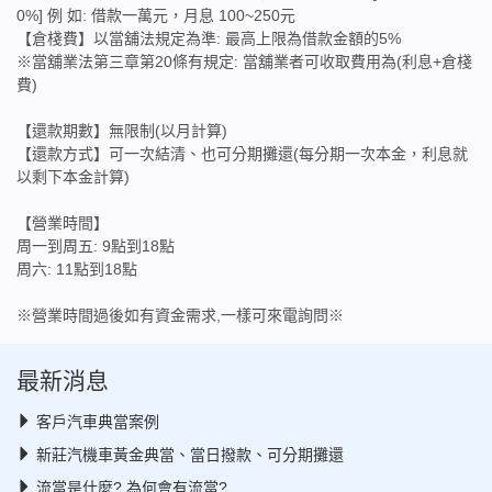
0%] 例 如: 借款一萬元，月息 100~250元
【倉棧費】以當舖法規定為準: 最高上限為借款金額的5%
※當舖業法第三章第20條有規定: 當舖業者可收取費用為(利息+倉棧
費)
【還款期數】無限制(以月計算)
【還款方式】可一次結清、也可分期攤還(每分期一次本金，利息就
以剩下本金計算)
【營業時間】
周一到周五: 9點到18點
周六: 11點到18點
※營業時間過後如有資金需求,一樣可來電詢問※
最新消息
客戶汽車典當案例
新莊汽機車黃金典當、當日撥款、可分期攤還
流當是什麼? 為何會有流當?