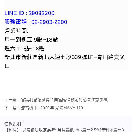
LINE ID : 29032200
服務電話
: 02-2903-2200
營業時間
:
周一到週五
9
點
~18
點
週六
11
點
~18
點
新北市新莊區新北大道七段
339
號
1F
–青山路交叉
口
上一篇：
當鋪利息怎麼算？向當舖借款前的必看注意事項
下一篇：
流當機車--2020年 光陽MANY 110
借款說明：
【利息】 以當舖法規定為準: 月息最低1%~最高2.5%[年利率最高3